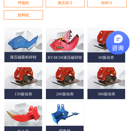
劈裂机
液压抓斗
粉碎斗
抓料机
液压磁吸粉碎钳
BY-HC60液压破碎钳
60振动夯
150振动夯
200振动夯
300振动夯
鳄鱼钳