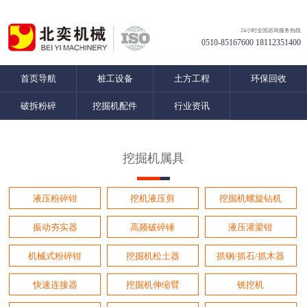
24小时全国咨询服务热线
0510-85167600 18112351400
首页导航
桩工设备
土方工程
环保回收
破拆粉碎
挖掘机配件
行业资讯
挖掘机属具
液压粉碎钳
挖机液压剪
挖掘机螺旋钻机
振动夯实器
高频破碎锤
液压灌梁钳
机械式粉碎钳
挖掘机松土器
抓钢/抓石/抓木器
快速连接器
挖掘机伸缩臂
铣挖机