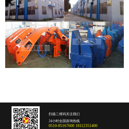
扫描二维码关注我们
24小时全国咨询热线
0510-85167600 18112351400